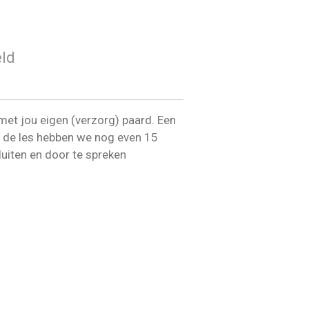
ld
e met jou eigen (verzorg) paard. Een
a de les hebben we nog even 15
uiten en door te spreken