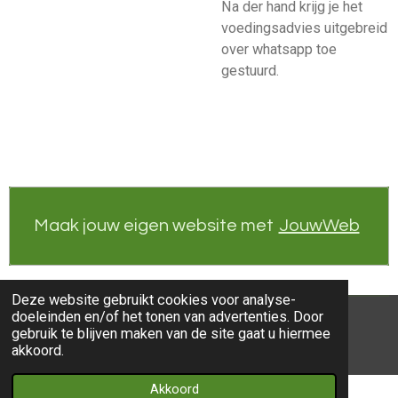
Na der hand krijg je het
voedingsadvies uitgebreid
over whatsapp toe
gestuurd.
Maak jouw eigen website met
JouwWeb
Deze website gebruikt cookies voor analyse-
doeleinden en/of het tonen van advertenties. Door
© 2021 - 2026 Aniwelfare
gebruik te blijven maken van de site gaat u hiermee
Powered by
JouwWeb
akkoord.
Akkoord