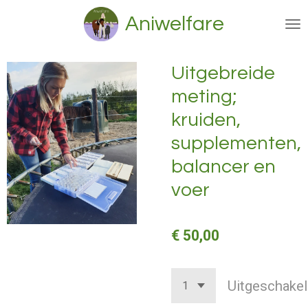
Ga
Aniwelfare
direct
naar
de
Uitgebreide
hoofdinhoud
meting;
kruiden,
supplementen,
balancer en
voer
€ 50,00
Uitgeschakel